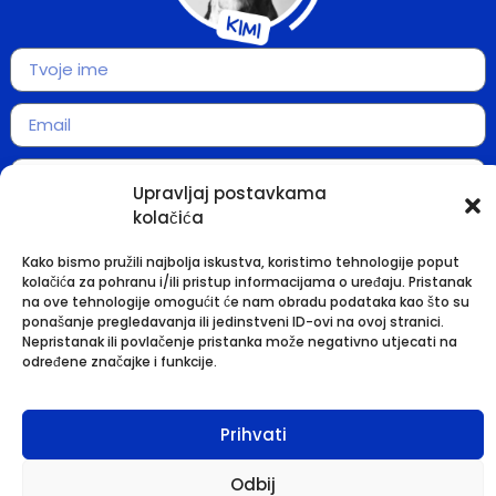
Upravljaj postavkama
kolačića
Kako bismo pružili najbolja iskustva, koristimo tehnologije poput
kolačića za pohranu i/ili pristup informacijama o uređaju. Pristanak
na ove tehnologije omogućit će nam obradu podataka kao što su
ponašanje pregledavanja ili jedinstveni ID-ovi na ovoj stranici.
Nepristanak ili povlačenje pristanka može negativno utjecati na
POŠALJI UPIT
određene značajke i funkcije.
Dobra brija, obrt za marketinške
Prihvati
usluge, vl. Maja Lončarek 2024 |
Politika privatnosti
Razvijeno u suradnji s
webica.hr
Odbij