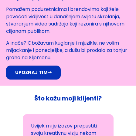
Pomažem poduzetnicima i brendovima koji žele
povećati vidljivost u današnjem svijetu skrolanja,
stvaranjem video sadržaja koji rezonira s njihovom
ciljanom publikom.
A inače? Obožavam kuglanje i mjuzikle, ne volim
mljackanje i ponedjeljke, a dušu bi prodala za tanjur
graha na Sljemenu.
UPOZNAJ TIM
Što kažu moji klijenti?
v prepustiti
Maju sam odlučila kontaktirati
iziju nekom
nakon što sam vidjela njezin