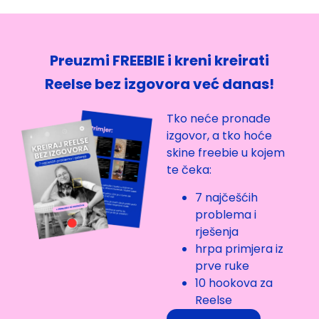
Preuzmi FREEBIE i kreni kreirati
Reelse bez izgovora već danas!
Tko neće pronađe
izgovor, a tko hoće
skine freebie u kojem
te čeka:
7 najčešćih
problema i
rješenja
hrpa primjera iz
prve ruke
10 hookova za
Reelse