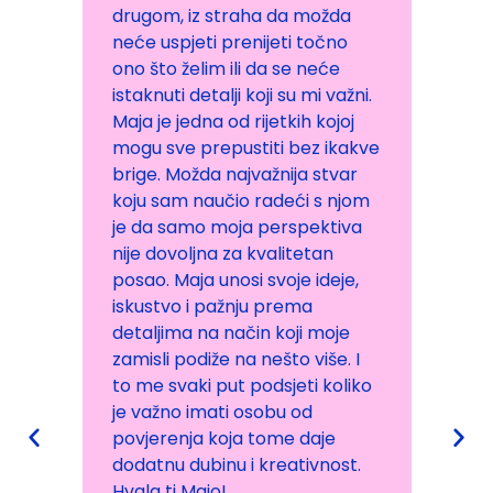
a da možda
profil na Instagramu koji me
ijeti točno
privukao zbog prirodnog
da se neće
načina na koji komunicira. U
ji su mi važni.
tom trenutku bila sam u
jetkih kojoj
pripremama za izdavanje svog
iti bez ikakve
prvog albuma i trebala mi je
ažnija stvar
pomoć u predstavljanju sebe i
radeći s njom
muzike. Komunikacija s Majom
perspektiva
bila je lagana, jednostavna,
valitetan
konkretna i otvorena, pomogla
svoje ideje,
mi je posložiti i izraziti sve čime
 prema
se bavim, a način na koji je
n koji moje
ispričala moju priču
nešto više. I
prepoznala sam kao svoj. Od
odsjeti koliko
samog početka imala sam
obu od
potpuno povjerenje zbog
tome daje
njenog profesionalnog
kreativnost.
pristupa, dok mi je suradnja s
Majom bila inspirativno i