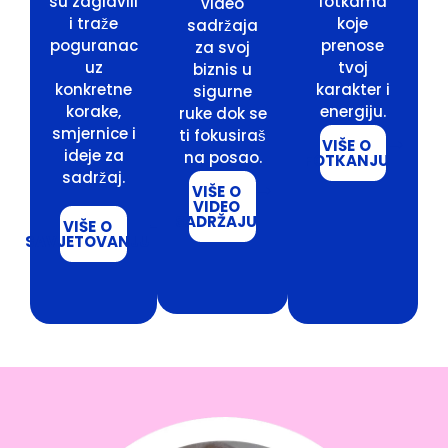
su zaglavili
fotkama
video
i traže
koje
sadržaja
poguranac
prenose
za svoj
uz
tvoj
biznis u
konkretne
karakter i
sigurne
korake,
energiju.
ruke dok se
smjernice i
ti fokusiraš
VIŠE O
ideje za
na posao.
FOTKANJU
sadržaj.
VIŠE O
VIDEO
SADRŽAJU
VIŠE O
SAVJETOVANJU