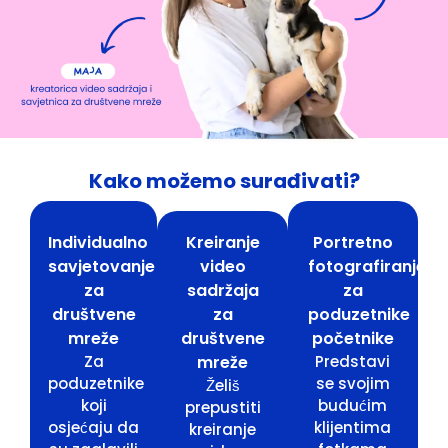
Kako možemo surađivati?
Individualno
Kreiranje
Portretno
savjetovanje
video
fotografiranje
za
sadržaja
za
društvene
za
poduzetnike
mreže
društvene
početnike
Za
mreže
Predstavi
poduzetnike
se svojim
Želiš
koji
budućim
prepustiti
osjećaju da
klijentima
kreiranje